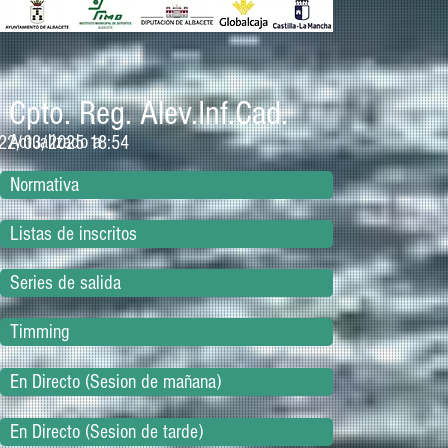
Cpto. Reg. Alev.Inf.Cad.
Actualizado a
22/03/2025 18:54
Normativa
Listas de inscritos
Series de salida
Timming
En Directo (Sesion de mañana)
En Directo (Sesion de tarde)