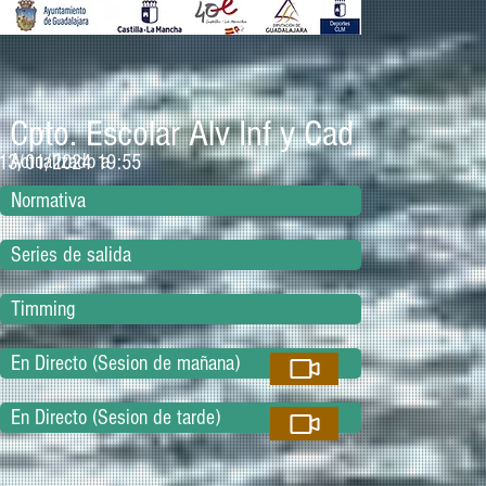
Cpto. Escolar Alv Inf y Cad
Actualizado a
13/01/2024 19:55
Normativa
Series de salida
Timming
En Directo (Sesion de mañana)
En Directo (Sesion de tarde)